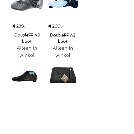
€239,-
€299,-
DoubleFF A3
DoubleFF A2
boot
boot
Alleen in
Alleen in
winkel
winkel
€379,-
Nieuw
CBC Element
Burrmaster
Alleen in
afbraamsteen
Prijs
winkel
€ 20,00