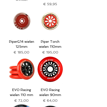
Prijs
€ 59,95
PiperG14 wielen
Piper Torch
125mm
wielen 110mm
Prijs
Prijs
€ 185,00
€ 195,00
EVO Racing
EVO Racing
wielen 110 mm
wielen 90mm
Prijs
Prijs
€ 72,00
€ 64,00