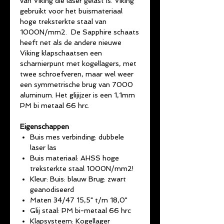
van Viking die laser gelast is. Viking
gebruikt voor het buismateriaal
hoge treksterkte staal van
1000N/mm2. De Sapphire schaats
heeft net als de andere nieuwe
Viking klapschaatsen een
scharnierpunt met kogellagers, met
twee schroefveren, maar wel weer
een symmetrische brug van 7000
aluminum. Het glijijzer is een 1,1mm
PM bi metaal 66 hrc.
Eigenschappen
Buis mes verbinding: dubbele
laser las
Buis materiaal: AHSS hoge
treksterkte staal 1000N/mm2!
Kleur: Buis: blauw Brug: zwart
geanodiseerd
Maten 34/47 15,5" t/m 18,0"
Glij staal: PM bi-metaal 66 hrc
Klapsysteem: Kogellager