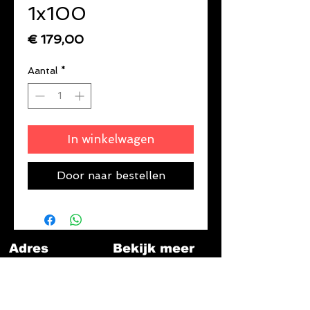
1x100
Prijs
€ 179,00
Aantal
*
In winkelwagen
Door naar bestellen
Adres
Bekijk meer
Schaatsplus
Klapschaatsen huren
Nieuwerkerk aan den
Schaatsen slijpen
IJssel
Schaatsen
Eerste Tochtweg 31A
Skeelers
2913LN, Nieuwerkerk
FAQ