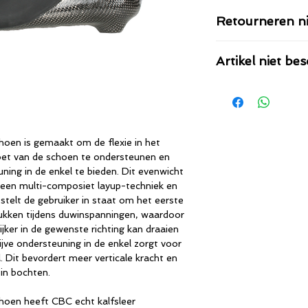
Retourneren ni
Thermoplastische s
Artikel niet be
ons verwarmd in ee
met behulp van een
Is je gewenste prod
schoenen bij ons in 
deze wel in de bestel
service er gratis bij
voor je bestellen. 
via de website beste
ons op.
geval in retour nem
oen is gemaakt om de flexie in het
van de thermoplasti
et van de schoen te ondersteunen en
bestelling niet als s
euning in de enkel te bieden. Dit evenwicht
n een multi-composiet layup-techniek en
stelt de gebruiker in staat om het eerste
kken tijdens duwinspanningen, waardoor
jker in de gewenste richting kan draaien
ijve ondersteuning in de enkel zorgt voor
. Dit bevordert meer verticale kracht en
 in bochten.
hoen heeft CBC echt kalfsleer