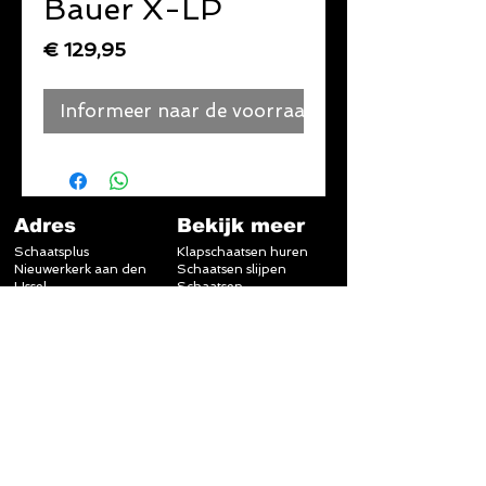
Bauer X-LP
Prijs
€ 129,95
Informeer naar de voorraad
Adres
Bekijk meer
Schaatsplus
Klapschaatsen huren
Nieuwerkerk aan den
Schaatsen slijpen
IJssel
Schaatsen
Eerste Tochtweg 31A
Skeelers
2913LN, Nieuwerkerk
FAQ
aan den IJssel
Reviews
Openingstijden
Schaatsplus op
Schaatsbaan
Rotterdam
Toepad 95
3063NJ, Rotterdam